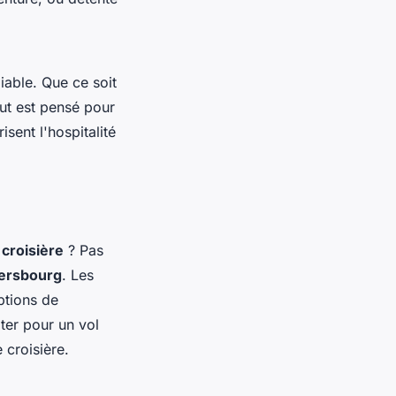
iable. Que ce soit
out est pensé pour
isent l'hospitalité
e
croisière
? Pas
tersbourg
. Les
ptions de
ter pour un vol
 croisière.