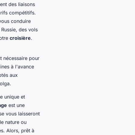
nt des liaisons
ifs compétitifs.
 vous conduire
 Russie, des vols
votre
croisière
.
st nécessaire pour
aines à l'avance
ptés aux
Volga.
e unique et
age
est une
sse vous laisseront
de nature ou
s. Alors, prêt à