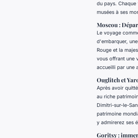
du pays. Chaque
musées à ses mon
Moscou : Dépar
Le voyage comme
d'embarquer, un
Rouge et la majes
vous offrant une 
accueilli par une
Ouglitch et Yaro
Après avoir quit
au riche patrimoin
Dimitri-sur-le-San
patrimoine mondia
y admirerez ses é
Goritsy : immer