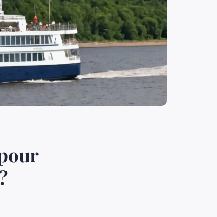
 pour
?