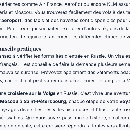
ériennes comme Air France, Aeroflot ou encore KLM assure
Paris et Moscou. Vous trouverez facilement des vols à des tar
'
aéroport
, des taxis et des navettes sont disponibles pour
rt. Pour ceux qui souhaitent explorer d'autres régions de la
ermettent de rejoindre facilement les différentes étapes de 
onseils pratiques
ensez à vérifier les formalités d'entrée en Russie. Un visa e
 français. Il est conseillé de faire la demande plusieurs sem
e mauvaise surprise. Prévoyez également des vêtements ada
s, car le climat peut varier considérablement le long de la 
une
croisière sur la Volga
en Russie, c'est vivre une aventur
Moscou
à
Saint-Pétersbourg
, chaque étape de votre
voy
ysages diversifiés, les villes historiques et l'hospitalité ru
érissables. Que vous soyez passionné d'histoire, amateur 
te de détente, cette croisière répondra à toutes vos attente