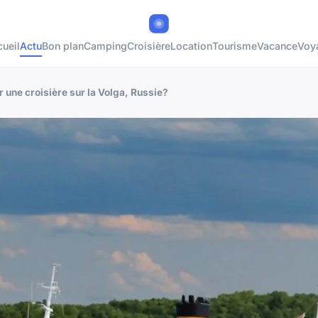
ueil
Actu
Bon plan
Camping
Croisière
Location
Tourisme
Vacance
Voy
r une croisière sur la Volga, Russie?