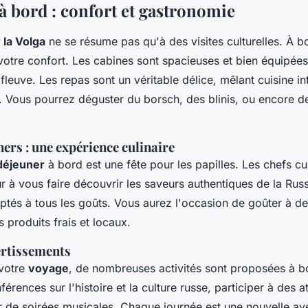
 à bord : confort et gastronomie
 la Volga
ne se résume pas qu'à des visites culturelles. À 
 votre confort. Les cabines sont spacieuses et bien équipées
fleuve. Les repas sont un véritable délice, mêlant cuisine in
s. Vous pourrez déguster du borsch, des blinis, ou encore d
ners : une expérience culinaire
déjeuner
à bord est une fête pour les papilles. Les chefs cu
r à vous faire découvrir les saveurs authentiques de la Rus
aptés à tous les goûts. Vous aurez l'occasion de goûter à de
 produits frais et locaux.
vertissements
votre
voyage
, de nombreuses activités sont proposées à b
férences sur l'histoire et la culture russe, participer à des a
r de soirées musicales. Chaque journée est une nouvelle av