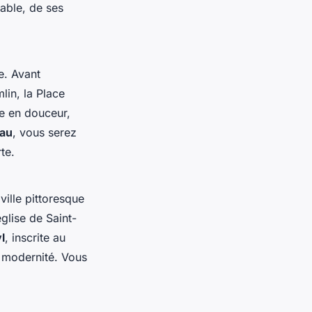
mable, de ses
e. Avant
lin, la Place
e en douceur,
au
, vous serez
te.
 ville pittoresque
glise de Saint-
l
, inscrite au
t modernité. Vous