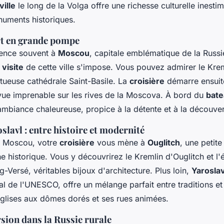
ville
le long de la Volga offre une richesse culturelle inesti
uments historiques.
t en grande pompe
nce souvent à
Moscou
, capitale emblématique de la Russi
e
visite
de cette ville s'impose. Vous pouvez admirer le Krem
tueuse cathédrale Saint-Basile. La
croisière
démarre ensuit
vue imprenable sur les rives de la Moscova. À bord du
bate
 ambiance chaleureuse, propice à la détente et à la découver
slavl : entre histoire et modernité
té Moscou, votre
croisière
vous mène à
Ouglitch
, une petite
e historique. Vous y découvrirez le Kremlin d'Ouglitch et l'é
g-Versé, véritables bijoux d'architecture. Plus loin,
Yaroslav
l de l'UNESCO, offre un mélange parfait entre traditions e
glises aux dômes dorés et ses rues animées.
sion dans la Russie rurale