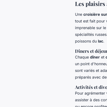
Les plaisirs
Une
croisière sur
tout est fait pour
imprenable sur le 
spécialités russe
poissons du
lac
.
Dîners et déjeu
Chaque
dîner
et
un point d'honneu
sont variés et ad
préparés avec des
Activités et di
Pour agrémenter 
assister à des con
ou encore profite