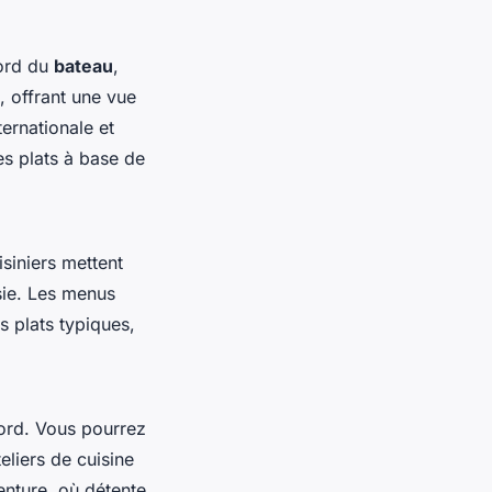
bord du
bateau
,
, offrant une vue
ternationale et
es plats à base de
isiniers mettent
sie. Les menus
s plats typiques,
ord. Vous pourrez
teliers de cuisine
enture, où détente