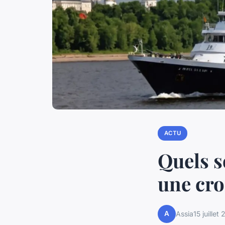
ACTU
Quels s
une cro
A
Assia
15 juillet