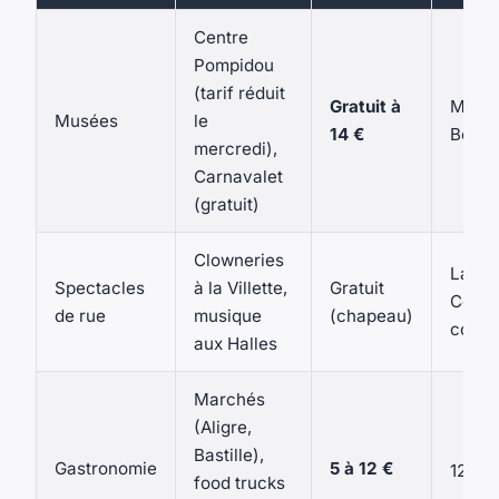
Centre
Pompidou
(tarif réduit
Gratuit à
Marai
Musées
le
14 €
Beaub
mercredi),
Carnavalet
(gratuit)
Clowneries
La Vil
Spectacles
à la Villette,
Gratuit
Centr
de rue
musique
(chapeau)
comme
aux Halles
Marchés
(Aligre,
Bastille),
e
Gastronomie
5 à 12 €
12
, 11
food trucks