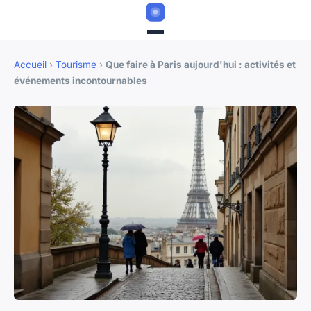
Accueil
›
Tourisme
›
Que faire à Paris aujourd'hui : activités et
événements incontournables