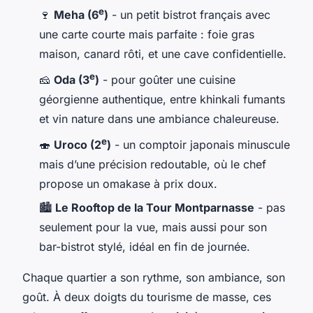
e
🍷
Meha (6
)
- un petit bistrot français avec
une carte courte mais parfaite : foie gras
maison, canard rôti, et une cave confidentielle.
e
🧀
Oda (3
)
- pour goûter une cuisine
géorgienne authentique, entre khinkali fumants
et vin nature dans une ambiance chaleureuse.
e
🍣
Uroco (2
)
- un comptoir japonais minuscule
mais d’une précision redoutable, où le chef
propose un omakase à prix doux.
🏙️
Le Rooftop de la Tour Montparnasse
- pas
seulement pour la vue, mais aussi pour son
bar-bistrot stylé, idéal en fin de journée.
Chaque quartier a son rythme, son ambiance, son
goût. À deux doigts du tourisme de masse, ces