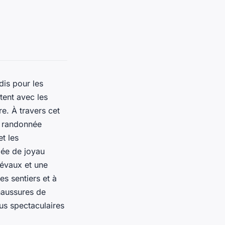
is pour les
tent avec les
e. À travers cet
 randonnée
t les
iée de joyau
iévaux et une
es sentiers et à
chaussures de
lus spectaculaires