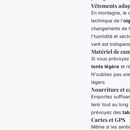
Vêtements adap
En montagne, le c
technique de l'
oi
changements de t
l'humidité et sèc
vent est indispen
Matériel de ca
Si vous prévoyez
tente légère
et r
N'oubliez pas une
légers.
Nourriture et e
Emportez suffis
tenir tout au long
prévoyez des
tab
Cartes et GPS
Même si les senti